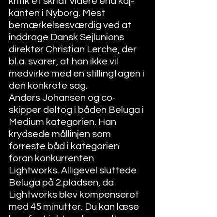
kritik et skridt videre end kaj-
kanten i Nyborg. Mest 
bemærkelsesværdig ved at 
inddrage Dansk Sejlunions 
direktør Christian Lerche, der 
bl.a. svarer, at han ikke vil 
medvirke med en stillingtagen i 
den konkrete sag.  
Anders Johansen og co-
skipper deltog i båden Beluga i 
Medium kategorien. Han 
krydsede mållinjen som 
forreste båd i kategorien 
foran konkurrenten 
Lightworks. Alligevel sluttede 
Beluga på 2.pladsen, da 
Lightworks blev kompenseret 
med 45 minutter. Du kan læse 