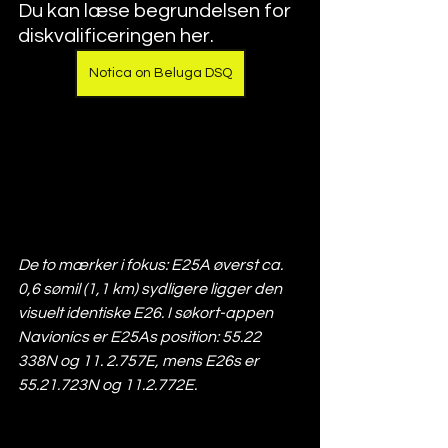
Du kan læse begrundelsen for 
diskvalificeringen her.
Notica on Beluga DSQ
De to mærker i fokus: E25A øverst ca. 
0,6 sømil (1,1 km) sydligere ligger den 
visuelt identiske E26. I søkort-appen 
Navionics er E25As position: 55.22 
338N og 11. 2.757E, mens E26s er 
55.21.723N og 11.2.772E.