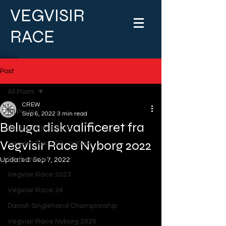
VEGVISIR
RACE
Post
All Posts
CREW
All Posts
Sep 6, 2022
3 min read
Beluga diskvalificeret fra
Vegvisir Race 2026
Vegvisir Race Nyborg 2022
Vegvisir Race 22 - ashore
On the water
Updated:
Sep 7, 2022
Vegvisir Race 2023
Vegvisir Race 24
Danish Singlehand Championship
Vegvisir Race Nyborg 2025