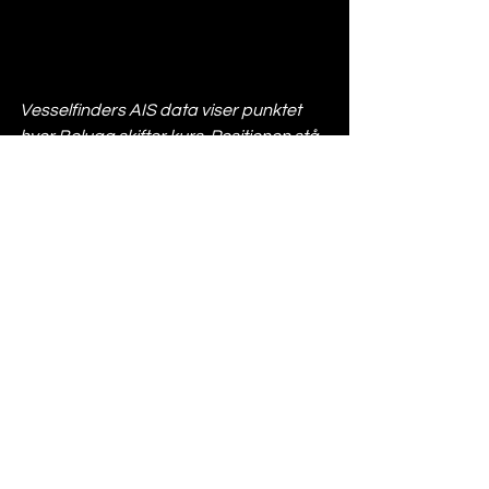
Vesselfinders AIS data viser punktet 
hvor Beluga skifter kurs. Positionen stå 
over louis poulsen reklamen: 55.21.741 
N og 11.03.727 E. 
AIA
Vegvisir Race er en event, 
der hylder fairness, sportsånd 
og godt sømandsskab. Det 
viser sig blandt andet ved, at 
der sejles efter søvejsregler, og 
at deltagerne i deres mindset 
er konkurrenter og kolleger, da 
de kan blive de første til at 