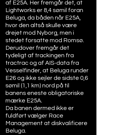
af E25A. Her fremgår det, at 
Lightworks er 8,4 sømil foran 
Beluga, da båden når E25A, 
hvor den altså skulle være 
drejet mod Nyborg, men i 
stedet forsatte mod Romsø. 
Derudover fremgår det 
tydeligt af trackingen fra 
tractrac og af AIS-data fra 
Vesselfinder, at Beluga runder 
E26 og ikke sejler de sidste 0,6 
sømil (1,1 km) nord på til 
banens eneste obligatoriske 
mærke E25A. 
Da banen dermed ikke er 
fuldført vælger Race 
Management at diskvalificere 
Beluga.