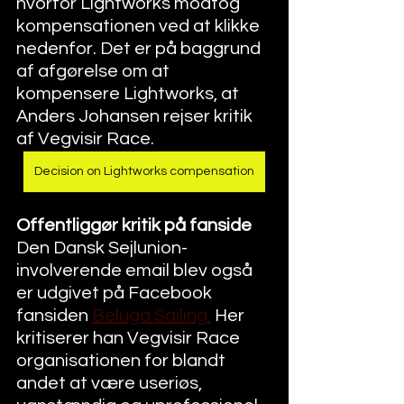
hvorfor Lightworks modtog 
kompensationen ved at klikke 
nedenfor. Det er på baggrund 
af afgørelse om at 
kompensere Lightworks, at 
Anders Johansen rejser kritik 
af Vegvisir Race. 
Decision on Lightworks compensation
Offentliggør kritik på fanside
Den Dansk Sejlunion-
involverende email blev også 
er udgivet på Facebook 
fansiden 
Beluga Sailing
.
 Her 
kritiserer han Vegvisir Race 
organisationen for blandt 
andet at være useriøs, 